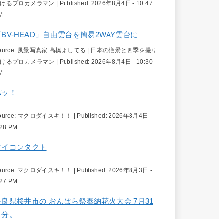
続けるプロカメラマン
|
Published:
2026年8月4日 - 10:47
M
「BV-HEAD」自由雲台を簡易2WAY雲台に
ource:
風景写真家 高橋よしてる | 日本の絶景と四季を撮り
続けるプロカメラマン
|
Published:
2026年8月4日 - 10:30
M
パッ！
ource:
マクロダイスキ！！
|
Published:
2026年8月4日 -
:28 PM
アイコンタクト
ource:
マクロダイスキ！！
|
Published:
2026年8月3日 -
:27 PM
奈良県桜井市の おんぱら祭奉納花火大会 7月31
日分。