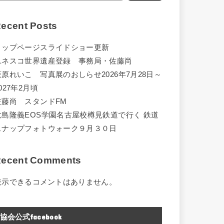
ecent Posts
トップページスライドショー更新
ユネスコ世界遺産登録 事務局・佐藤尚
萩原れいこ 写真展のおしらせ2026年7月28日～
027年2月頃
佐藤尚 スタンドFM
大島隆義EOS学園名古屋校樽見鉄道で行く 鉄道
スナップフォトウォーク９月３０日
ecent Comments
表示できるコメントはありません。
協会公式facebook