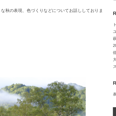
さな秋の表現、色づくりなどについてお話ししておりま
R
。
2
R