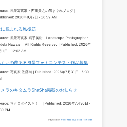
ource:
風景写真家・西川貴之の気まぐれブログ
|
ublished:
2026年8月2日 - 10:59 AM
緑に包まれる尾根筋
ource:
風景写真家 縄手英樹 Landscape Photographer
ideki Nawate All Rights Reserved
|
Published:
2026年
月1日 - 12:02 AM
ふくいの農ある風景フォトコンテスト作品募集
ource:
写真家 佐藤尚
|
Published:
2026年7月31日 - 6:30
M
カメラのキタムラShaSha掲載のお知らせ
ource:
マクロダイスキ！！
|
Published:
2026年7月30日 -
:30 PM
Powered by
WordPress RSS Feed Retriever