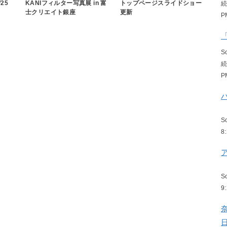
25
KANIフィルター写真展 in 富
トップページスライドショー
士クリエイト銀座
更新
P
S
P
S
8
S
9