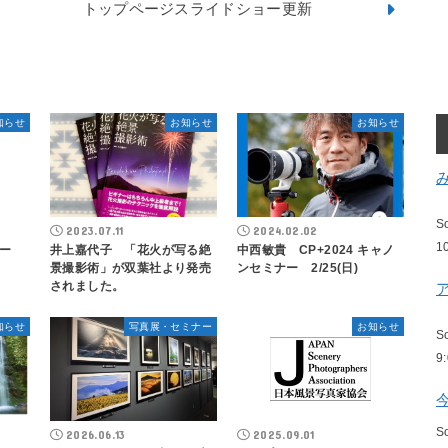
トップページスライドショー更新
知らせ
お知らせ
お知らせ
S
2023.07.11
2024.02.02
1
ー
井上嘉代子 「花火が写る絶
中西敏貴 CP+2024 キャノ
景撮影術」が双葉社より発売
ンセミナー 2/25(日)
されました。
知らせ
写真展・セミナー
お知らせ
S
9
S
2026.06.13
2025.09.01