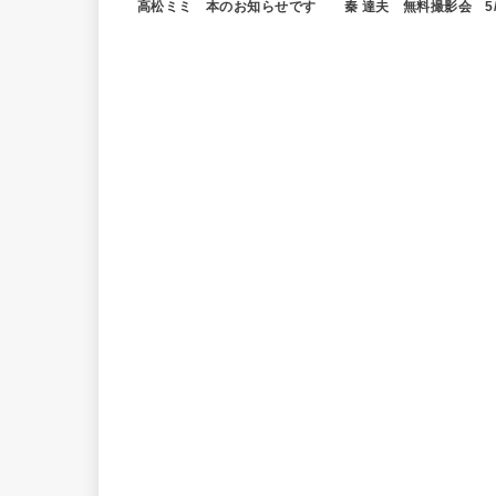
高松ミミ 本のお知らせです
秦 達夫 無料撮影会 5/