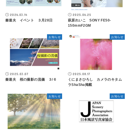
2026.03.14
2025.06.25
秦達夫 イベント ３月28日
萩原れいこ SONY FE50-
150mmF2GM
お知らせ
お知らせ
2025.03.07
2025.08.17
秦達夫 桜の撮影の流儀 ３/６
くにまさひろし カメラのキタム
ラShaSha掲載
お知らせ
お知らせ