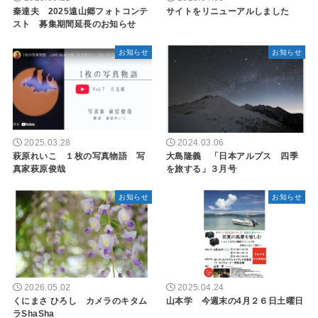
秦達夫 2025遠山郷フォトコンテ
サイトをリニューアルしました
スト 募集期間延長のお知らせ
お知らせ
お知らせ
2025.03.28
2024.03.06
萩原れいこ １枚の写真物語 写
大島隆義 「日本アルプス 四季
真家萩原俊哉
を旅する」３月号
お知らせ
お知らせ
2026.05.02
2025.04.24
くにまさ ひろし カメラのキタム
山本学 今週末の4月２６日土曜日
ラShaSha