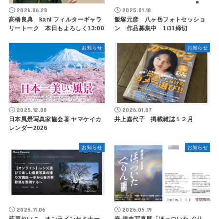
2026.06.28
2025.01.18
高橋良典 kani フィルターギャラ
飯塚元彦 八ヶ岳フォトセッショ
リートーク 本日もよろしく13:00
ン 作品募集中 1/31締切
お知らせ
お知らせ
2025.12.08
2026.01.07
日本風景写真家協会著 ヤマケイカ
井上嘉代子 掲載雑誌１２月
レンダー2026
お知らせ
お知らせ
2025.11.06
2026.05.19