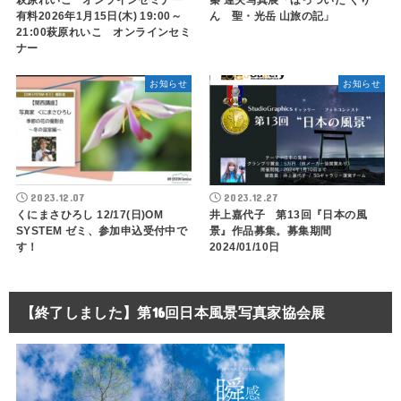
萩原れいこ オンラインセミナー
秦 達夫写真展「ほっついた ぐり
有料2026年1月15日(木) 19:00～
ん 聖・光岳 山旅の記」
21:00萩原れいこ オンラインセミ
ナー
お知らせ
お知らせ
2023.12.07
2023.12.27
くにまさひろし 12/17(日)OM
井上嘉代子 第13回『日本の風
SYSTEM ゼミ、参加申込受付中で
景』作品募集。募集期間
す！
2024/01/10日
【終了しました】第16回日本風景写真家協会展