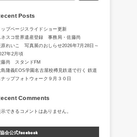
ecent Posts
トップページスライドショー更新
ユネスコ世界遺産登録 事務局・佐藤尚
萩原れいこ 写真展のおしらせ2026年7月28日～
027年2月頃
佐藤尚 スタンドFM
大島隆義EOS学園名古屋校樽見鉄道で行く 鉄道
スナップフォトウォーク９月３０日
ecent Comments
表示できるコメントはありません。
協会公式facebook