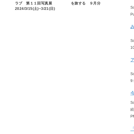
ラブ 第１１回写真展
を旅する ９月分
S
2024/3/15(土)~3/21(日)
P
S
1
S
9
S
P