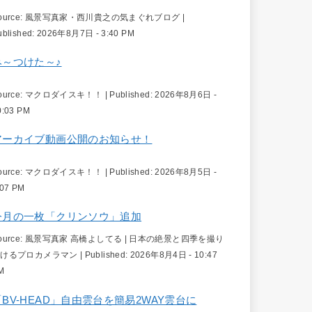
ource:
風景写真家・西川貴之の気まぐれブログ
|
ublished:
2026年8月7日 - 3:40 PM
み～つけた～♪
ource:
マクロダイスキ！！
|
Published:
2026年8月6日 -
0:03 PM
アーカイブ動画公開のお知らせ！
ource:
マクロダイスキ！！
|
Published:
2026年8月5日 -
:07 PM
今月の一枚「クリンソウ」追加
ource:
風景写真家 高橋よしてる | 日本の絶景と四季を撮り
続けるプロカメラマン
|
Published:
2026年8月4日 - 10:47
M
「BV-HEAD」自由雲台を簡易2WAY雲台に