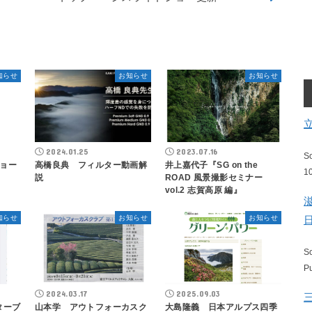
知らせ
お知らせ
お知らせ
2024.01.25
2023.07.16
S
ョー
高橋良典 フィルター動画解
井上嘉代子『SG on the
1
説
ROAD 風景撮影セミナー
vol.2 志賀高原 編』
知らせ
お知らせ
お知らせ
S
P
2024.03.17
2025.09.03
ターブ
山本学 アウトフォーカスク
大島隆義 日本アルプス四季