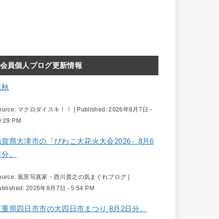
会員個人ブログ更新情報
立秋
ource:
マクロダイスキ！！
|
Published:
2026年8月7日 -
0:29 PM
滋賀県大津市の「びわこ大花火大会2026」8月6
日分。
ource:
風景写真家・西川貴之の気まぐれブログ
|
ublished:
2026年8月7日 - 5:54 PM
三重県四日市市の大四日市まつり 8月2日分。