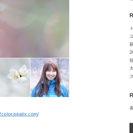
R
2
R
02color.peatix.com/