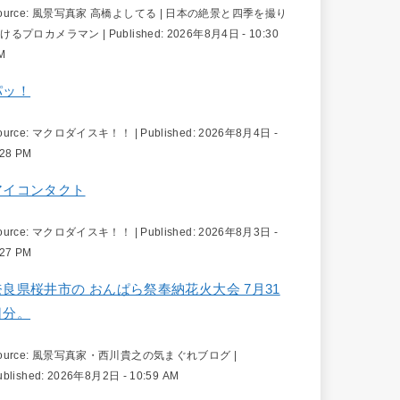
ource:
風景写真家 高橋よしてる | 日本の絶景と四季を撮り
続けるプロカメラマン
|
Published:
2026年8月4日 - 10:30
M
パッ！
ource:
マクロダイスキ！！
|
Published:
2026年8月4日 -
:28 PM
アイコンタクト
ource:
マクロダイスキ！！
|
Published:
2026年8月3日 -
:27 PM
奈良県桜井市の おんぱら祭奉納花火大会 7月31
日分。
ource:
風景写真家・西川貴之の気まぐれブログ
|
ublished:
2026年8月2日 - 10:59 AM