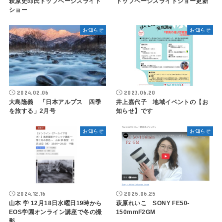
萩原史郎氏トップページスライド
トップページスライドショー更新
ショー
お知らせ
お知らせ
2024.02.06
2023.06.20
大島隆義 「日本アルプス 四季
井上嘉代子 地域イベントの【お
を旅する」2月号
知らせ】です
お知らせ
お知らせ
2024.12.16
2025.06.25
山本 学 12月18日水曜日19時から
萩原れいこ SONY FE50-
EOS学園オンライン講座で冬の撮
150mmF2GM
影