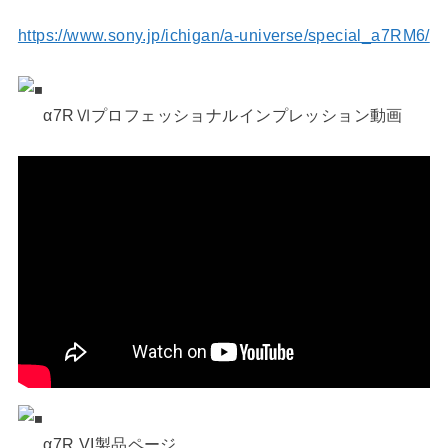
https://www.sony.jp/ichigan/a-universe/special_a7RM6/
α7RⅥプロフェッショナルインプレッション動画
α7R VI製品ページ