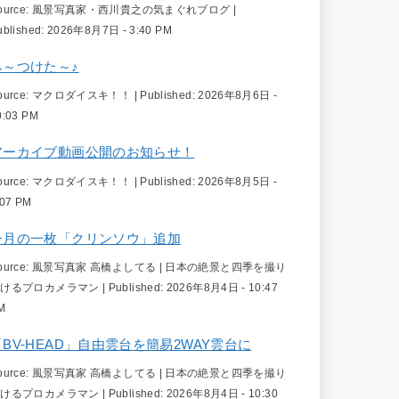
ource:
風景写真家・西川貴之の気まぐれブログ
|
ublished:
2026年8月7日 - 3:40 PM
み～つけた～♪
ource:
マクロダイスキ！！
|
Published:
2026年8月6日 -
0:03 PM
アーカイブ動画公開のお知らせ！
ource:
マクロダイスキ！！
|
Published:
2026年8月5日 -
:07 PM
今月の一枚「クリンソウ」追加
ource:
風景写真家 高橋よしてる | 日本の絶景と四季を撮り
続けるプロカメラマン
|
Published:
2026年8月4日 - 10:47
M
「BV-HEAD」自由雲台を簡易2WAY雲台に
ource:
風景写真家 高橋よしてる | 日本の絶景と四季を撮り
続けるプロカメラマン
|
Published:
2026年8月4日 - 10:30