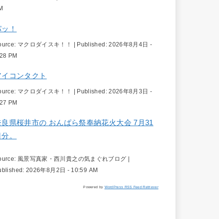
M
パッ！
ource:
マクロダイスキ！！
|
Published:
2026年8月4日 -
:28 PM
アイコンタクト
ource:
マクロダイスキ！！
|
Published:
2026年8月3日 -
:27 PM
奈良県桜井市の おんぱら祭奉納花火大会 7月31
日分。
ource:
風景写真家・西川貴之の気まぐれブログ
|
ublished:
2026年8月2日 - 10:59 AM
Powered by
WordPress RSS Feed Retriever