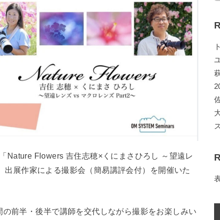
R
2
Nature Flowers 吉住志穂×くにまさひろし ～望遠レ
R
あわせ、出展作家による撮影会（簡易講評会付）を開催いた
間の前半・後半で講師を交代しながら撮影をお楽しみい