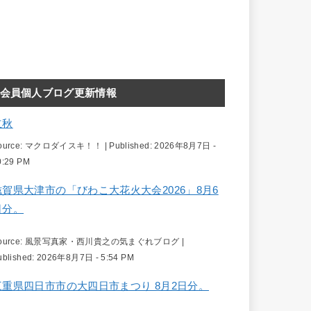
会員個人ブログ更新情報
立秋
ource:
マクロダイスキ！！
|
Published:
2026年8月7日 -
0:29 PM
滋賀県大津市の「びわこ大花火大会2026」8月6
日分。
ource:
風景写真家・西川貴之の気まぐれブログ
|
ublished:
2026年8月7日 - 5:54 PM
三重県四日市市の大四日市まつり 8月2日分。