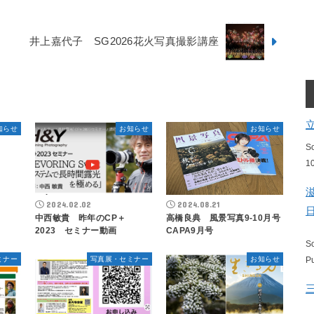
井上嘉代子 SG2026花火写真撮影講座
知らせ
お知らせ
お知らせ
S
1
2024.02.02
2024.08.21
中西敏貴 昨年のCP＋
高橋良典 風景写真9-10月号
2023 セミナー動画
CAPA9月号
S
ミナー
写真展・セミナー
お知らせ
P