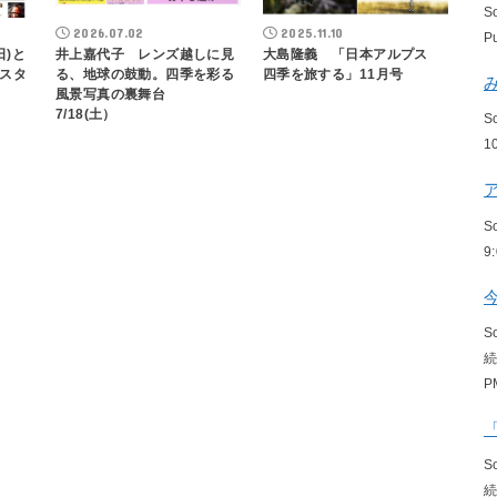
S
2026.07.02
2025.11.10
P
日)と
井上嘉代子 レンズ越しに見
大島隆義 「日本アルプス
スタ
る、地球の鼓動。四季を彩る
四季を旅する」11月号
風景写真の裏舞台
7/18(土）
S
1
S
9
S
P
S