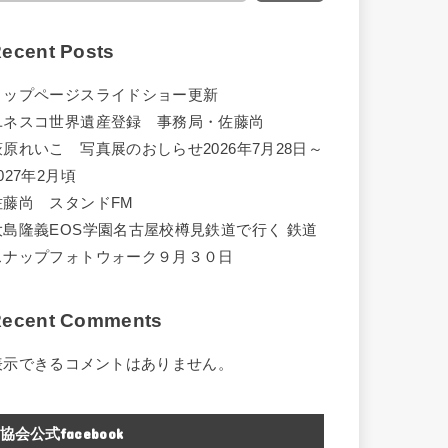
ecent Posts
トップページスライドショー更新
ユネスコ世界遺産登録 事務局・佐藤尚
萩原れいこ 写真展のおしらせ2026年7月28日～
027年2月頃
佐藤尚 スタンドFM
大島隆義EOS学園名古屋校樽見鉄道で行く 鉄道
スナップフォトウォーク９月３０日
ecent Comments
表示できるコメントはありません。
協会公式facebook