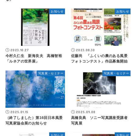
お知らせ
お知らせ
2023.10.27
2023.08.30
今村久仁生 新海良夫 高橋智裕
佐藤尚 「ふくいの農のある風景
「ルネアの世界展」
フォトコンテスト」作品募集開始
写真展・セミナー
写真展・セミナー
2025.01.15
2025.09.08
（終了しました）第16回日本風景
高橋良典 ソニー写真講座受講者
写真家協会展のお知らせ
写真展
お知らせ
お知らせ