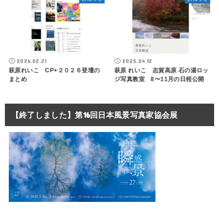
2026.02.21
2025.04.12
萩原れいこ CP+２０２６登壇の
萩原 れいこ 志賀高原 石の湯ロッ
まとめ
ジ写真教室 8〜11月の日程公開
【終了しました】第16回日本風景写真家協会展