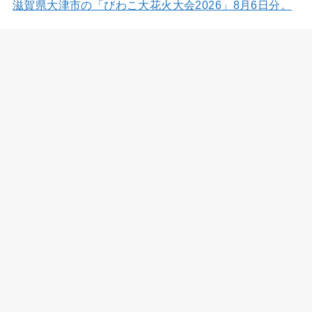
滋賀県大津市の「びわこ大花火大会2026」8月6日分。
Source:
風景写真家・西川貴之の気まぐれブログ
|
Published:
2026年8月7日 - 5:54 PM
三重県四日市市の大四日市まつり 8月2日分。
Source:
風景写真家・西川貴之の気まぐれブログ
|
Published:
2026年8月7日 - 3:40 PM
み～つけた～♪
Source:
マクロダイスキ！！
|
Published:
2026年8月6日 -
10:03 PM
アーカイブ動画公開のお知らせ！
Source:
マクロダイスキ！！
|
Published:
2026年8月5日 - 9:07