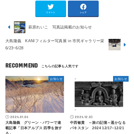
ツイート
シェア
萩原れいこ 写真誌掲載のお知らせ
大島隆義 KANIフィルター写真展 in 市民ギャラリー栄
6/23~6/28
RECOMMEND
お知らせ
お知らせ
2024.01.04
2024.12.03
大島隆義 グリーン・パワーで連
中西敏貴 ～旅の記憶～遥かなる
載記事「日本アルプス 四季を旅す
パキスタン 2024 12/17~12/21
る」