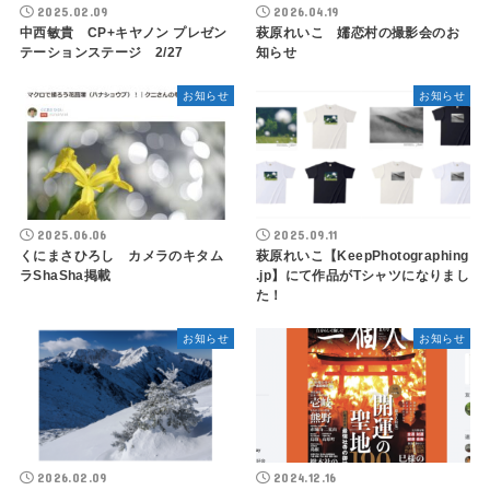
2025.02.09
2026.04.19
中西敏貴 CP+キヤノン プレゼン
萩原れいこ 嬬恋村の撮影会のお
テーションステージ 2/27
知らせ
お知らせ
お知らせ
2025.06.06
2025.09.11
くにまさひろし カメラのキタム
萩原れいこ【KeepPhotographing​
ラShaSha掲載
.jp】にて作品がTシャツになりまし
た！
お知らせ
お知らせ
2026.02.09
2024.12.16