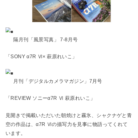
隔月刊「風景写真」 7-8月号
「SONY α7R Ⅵ× 萩原れいこ」
月刊「デジタルカメラマガジン」7月号
「REVIEW ソニーα7R Ⅵ 萩原れいこ」
見開きで掲載いただいた朝焼けと霧氷、シャクナゲと青
空の作品は、α7R Ⅵの描写力を見事に物語ってくれて
います。