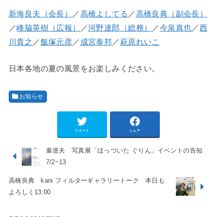
新海良夫（会長）
／
高橋よしてる
／
高橋良典（副会長）
／
峰脇英樹（広報）
／
河野達郎（総務）
／
今泉真也
／
西
川貴之
／
飯塚元彦
／
成宮泰邦
／
萩原れいこ
日本各地の夏の風景をお楽しみください。
お知らせ
ツイート
シェア
秦達夫 写真展「ほっついた ぐりん」イベントの告知
7/2~13
高橋良典 kani フィルターギャラリートーク 本日も
よろしく13:00