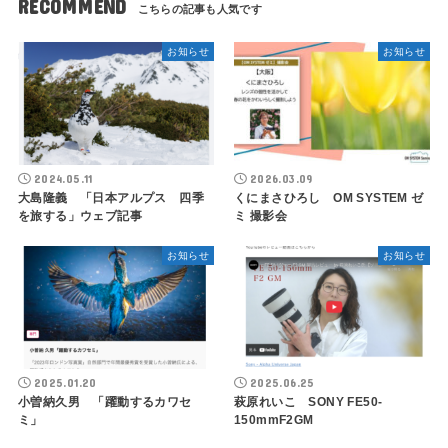
RECOMMEND
お知らせ
お知らせ
2024.05.11
2026.03.09
大島隆義 「日本アルプス 四季
くにまさひろし OM SYSTEM ゼ
を旅する」ウェブ記事
ミ 撮影会
お知らせ
お知らせ
2025.01.20
2025.06.25
小曽納久男 「躍動するカワセ
萩原れいこ SONY FE50-
ミ」
150mmF2GM