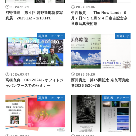
2024.12.29
2024.09.06
河野達郎 第４回 河野達郎新春写
中西敏貴 「The New Land」９
真展 2025.1/2～1/10.Fri.
月７日〜１１月２４日泰吉記念奈
良市写真美術館
写真展・セミナー
お知らせ
2024.03.07
2026.06.20
高橋良典 CP+2024レオフォトジ
西川貴之 第15回記念 奈良写真絵
ャパンブースでのセミナー
巻2026 6/30~7/5
写真展・セミナー
写真展・セミナー