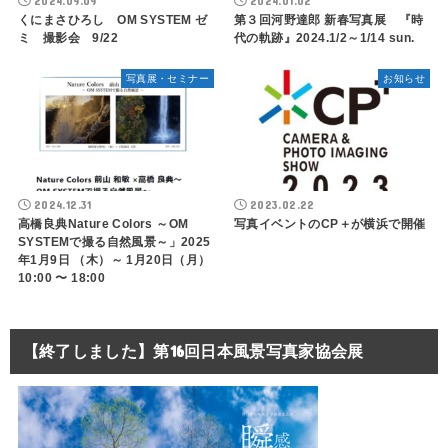
2024.09.09
2024.01.02
くにまさひろし OM SYSTEM ゼ
第３回河野達郎 新春写真展 『時
ミ 撮影会 9/22
代の軌跡』2024.1/2～1/14 sun.
写真展・セミナー
お知らせ
2024.12.31
2023.02.22
高橋良典Nature Colors ～OM
写真イベントのCP＋が横浜で開催
SYSTEMで撮る自然風景～」2025
年1月9日 （木）～ 1月20日（月）
10:00 〜 18:00
【終了しました】第16回日本風景写真家協会展