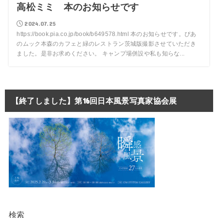
高松ミミ 本のお知らせです
2024.07.25
https://book.pia.co.jp/book/b649578.html 本のお知らせです。ぴあ
のムック本森のカフェと緑のレストラン茨城版撮影させていただき
ました。是非お求めください。 キャンプ場併設や私も知らな...
【終了しました】第16回日本風景写真家協会展
検索