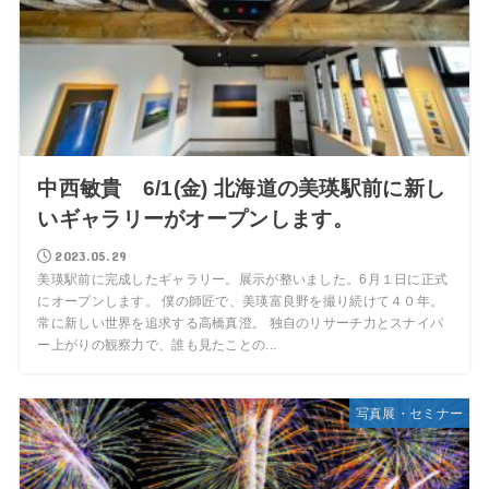
中西敏貴 6/1(金) 北海道の美瑛駅前に新し
いギャラリーがオープンします。
2023.05.29
美瑛駅前に完成したギャラリー。展示が整いました。6月１日に正式
にオープンします。 僕の師匠で、美瑛富良野を撮り続けて４０年。
常に新しい世界を追求する高橋真澄。 独自のリサーチ力とスナイパ
ー上がりの観察力で、誰も見たことの...
写真展・セミナー