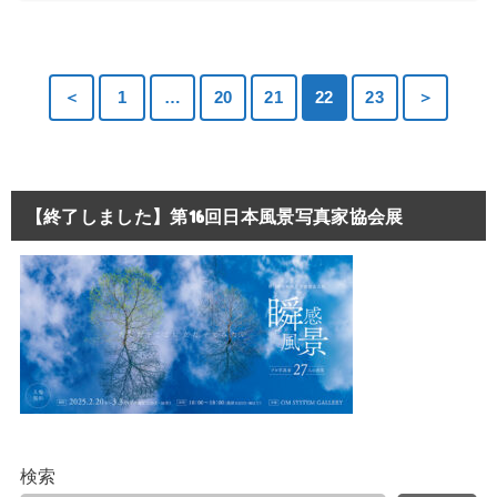
＜
1
…
20
21
22
23
＞
【終了しました】第16回日本風景写真家協会展
検索