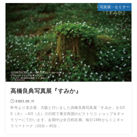
写真展・セミナー
高橋良典写真展『すみか』
2023.05.11
昨年より名古屋、大阪と行いました高橋良典写真展「すみか」を5/3
0（火）～6/3（土）の日程で東京両国のピクトリコ ショップ＆ギャ
ラリーにて行います。会期中は全日程在廊。毎日14時からミニギャ
ラリートーク（30分～45分...