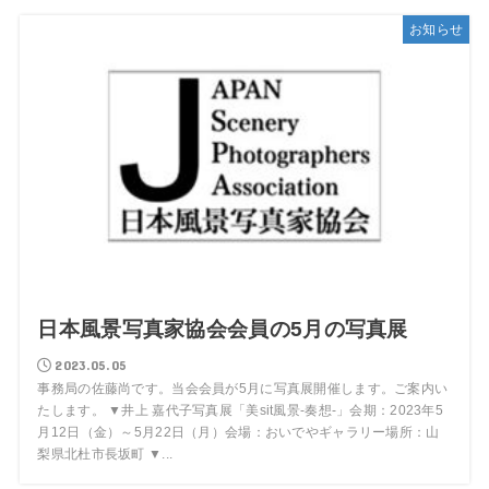
お知らせ
日本風景写真家協会会員の5月の写真展
2023.05.05
事務局の佐藤尚です。当会会員が5月に写真展開催します。ご案内い
たします。 ▼井上 嘉代子写真展「美sit風景-奏想-」会期：2023年5
月12日（金）～5月22日（月）会場：おいでやギャラリー場所：山
梨県北杜市長坂町 ▼...