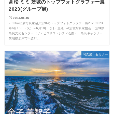
高松 ミミ 茨城のトップフォトグラファー展
2023(グループ展)
2023.06.07
2023年出展写真家紹介茨城のトップフォトグラファー展20232023
年6月13日（火）～6月18日（日）主催:IPA茨城写真家協会 茨城県
県民文化センター（ザ・ヒロサワ・シティ会館） 県民ギャラリー
茨城県水戸市千波町...
写真展・セミナー