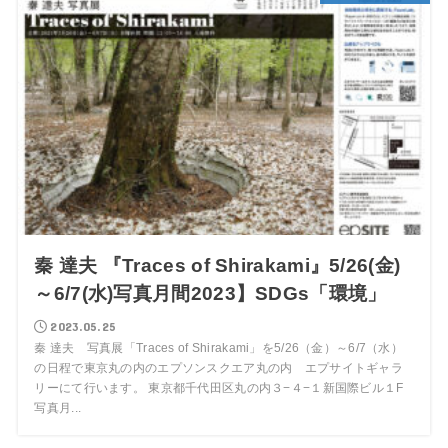
秦 達夫 『Traces of Shirakami』5/26(金)
～6/7(水)写真月間2023】SDGs「環境」
2023.05.25
秦 達夫 写真展「Traces of Shirakami」を5/26（金）～6/7（水）
の日程で東京丸の内のエプソンスクエア丸の内 エプサイトギャラ
リーにて行います。 東京都千代田区丸の内３−４−１新国際ビル１F
写真月...