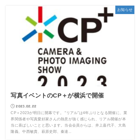
お知らせ
写真イベントのCP＋が横浜で開催
2023.02.22
CP＋2023が明日に開幕です。 “リアル”は4年ぶりとなる開催に、業
界関係者や写真愛好家さんの熱意が強く感じられ、リアル開催が本
当に喜ばしいことと思います。当会会員からは、井上嘉代子、大島
隆義、中西敏貴、萩原史郎、秦達...