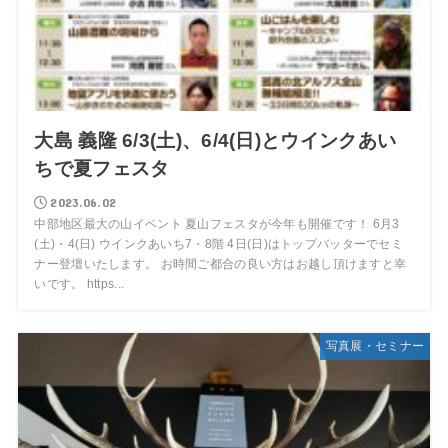
大島 義隆 6/3(土)、6/4(日)とウインクあい
ちで夏フェスタ
2023.06.02
中部地区最大の山イベント 夏山フェスタが今年も開催です！ 6月3
(土)・4(日) ウインクあいち7・8階 4日(日)はトップバッターでセミ
ナー登壇いたします。 お時間ご都合の良い方はお越し頂けますと幸
いです。 https...
写真展・セミナー