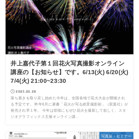
井上嘉代子第１回花火写真撮影オンライン
講座の【お知らせ】です。6/13(火) 6/20(火)
7/4(火) 21:00~23:30
2023.05.28
落ち着きを取り戻し始めた今年は、全国各地で花火大会が開催され
る予定です。 昨年6月に著書「花火が写る絶景撮影術」（双葉社）が
発売され早１年。 今年は皆様にもぜひ花火を撮影して欲しく、スタ
ジオグラフィックス主催オンライン講...
写真展・セミナー