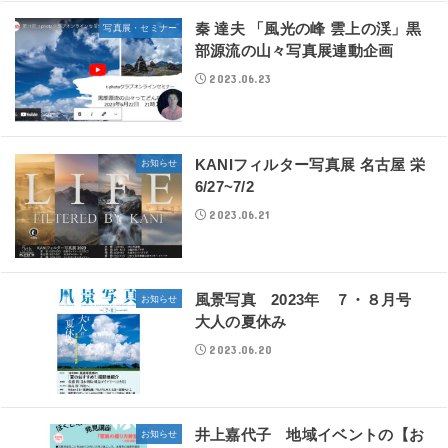
秦 達夫 「風光の峰 雲上の渓」黒
写真展・セミナー
部源流の山々写真展連動企画
2023.06.23
KANIフィルター写真展 名古屋 栄
お知らせ
6/27~7/2
2023.06.21
風景写真 2023年 ７・８月号
お知らせ
大人の夏休み
2023.06.20
井上嘉代子 地域イベントの【お
お知らせ