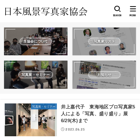
SEARCH
MENU
当協会について
写真家リスト
写真展・セミナー
お知らせ
井上嘉代子 東海地区プロ写真家5
写真展・セミナー
人による「写真、盛り盛り」展
6/29(木)まで
2023.06.25