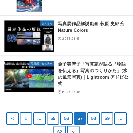
写真展作品解説動画 萩原 史郎氏
お知らせ
Nature Colors
2023.06.13
金子美智子「写真家が語る『物語
写真展・セミナー
を伝える』写真のつくりかた」(水
の風景写真)｜Lightroom アドビ公
式
2023.06.12
＜
1
…
55
56
57
58
59
…
62
＞