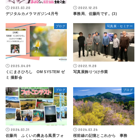
2023.03.20
2022.12.25
デジタルカメラマガジン4月号
事務局、佐藤尚です。(3)
ブログ
写真展・セミナー
2025.04.09
2022.11.28
くにまさひろし OM SYSTEM ゼ
写真展飾りつけ作業
ミ 撮影会
ブログ
ブログ
2026.03.31
2026.03.26
佐藤尚 ふくいの農ある風景フォ
桜前線の記憶とこれから 事務