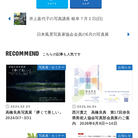
ツイート
シェア
井上嘉代子の写真講座 岐阜７月２日(日)
日本風景写真家協会会員の6月の写真展
RECOMMEND
写真展・セミナー
お知らせ
2024.02.29
2026.06.04
​高橋良典写真展「儚くて美しい」
西川貴之 高橋良典 第17回奈良
2024/3/7~3/31
県美術人協会写真部会員展のご案
内 2026年6月9日〜14日
写真展・セミナー
お知らせ