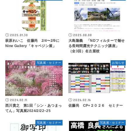
2025.01.30
2025.08.08
萩原れいこ 佐藤尚 2/4〜2/9に
大島隆義 「NDフィルターで魅せ
Nine Gallery「キャベジン展」
る長時間露光テクニック講座」
（全3回）名古屋校
写真展・セミナー
お知らせ
2024.02.11
2026.02.16
西川貴之 第1回「シン・あつまっ
佐藤尚 CP+２０２６ セミナー
てん」写真展2024/2/22~25
写真展・セミナー
写真展・セミナー