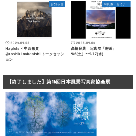
お知らせ
写真展・セミナー
2024.09.05
2025.09.06
Haglöfs × 中西敏貴
高橋良典 写真展「邂逅」
@toshiki.nakanishi トークセッシ
9/6(土）〜9/17(水)
ョン
【終了しました】第16回日本風景写真家協会展