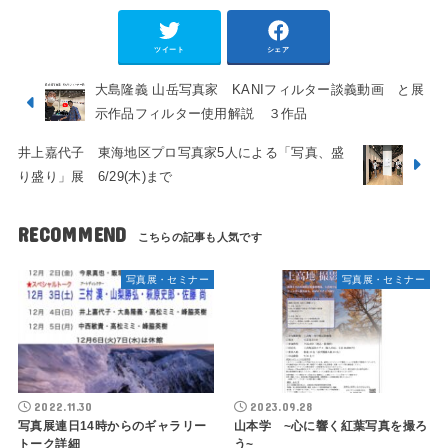
ツイート
シェア
大島隆義 山岳写真家 KANIフィルター談義動画 と展
示作品フィルター使用解説 ３作品
井上嘉代子 東海地区プロ写真家5人による「写真、盛
り盛り」展 6/29(木)まで
RECOMMEND
写真展・セミナー
写真展・セミナー
2022.11.30
2023.09.28
写真展連日14時からのギャラリー
山本学 ~心に響く紅葉写真を撮ろ
トーク詳細
う~