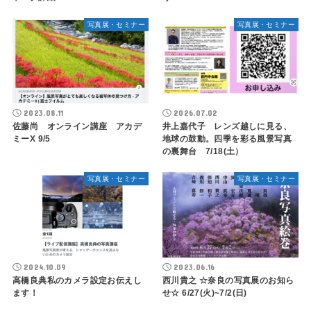
写真展・セミナー
写真展・セミナー
2023.08.11
2026.07.02
佐藤尚 オンライン講座 アカデ
井上嘉代子 レンズ越しに見る、
ミーX 9/5
地球の鼓動。四季を彩る風景写真
の裏舞台 7/18(土）
写真展・セミナー
写真展・セミナー
2024.10.09
2023.06.16
高橋良典私のカメラ設定お伝えし
西川貴之 ☆奈良の写真展のお知ら
ます！
せ☆ 6/27(火)~7/2(日)