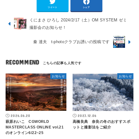
ツイート
シェア
くにまさ ひろし 2024/2/17（土）OM SYSTEM ゼミ
撮影会のお知らせ！
秦 達夫 t-photoクラブお誘いの投稿です
RECOMMEND
お知らせ
お知らせ
2026.06.20
2023.12.06
萩原れいこ CGWORLD
高橋良典 奈良の冬のおすすスポ
MASTERCLASS ONLINE vol.21
ットと撮影法をご紹介
のオンライン6/22~25