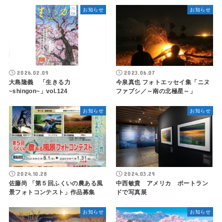
お知らせ
お知らせ
2026.02.09
2023.06.07
大島隆義 「生きる力
今泉真也 フォトエッセイ集「ニヌ
~shingon~」vol.124
ファブシ／～南の北極星～」
お知らせ
お知らせ
2024.10.28
2024.03.29
佐藤尚 「第５回ふくいの農ある風
中西敏貴 アメリカ ポートラン
景フォトコンテスト」作品募集
ドで写真展
お知らせ
お知らせ