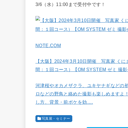
3/6（水）11:00まで受付中です！
NOTE.COM
【大阪】2024年3月10日開催 写真家 
間：１回コース）【OM SYSTEM ゼミ 撮影会】
河津桜やオカメザクラ、ユキヤナギなどの初
ロなどの野鳥と絡めた撮影も楽しめますよ！
し方、背景・前ボケを効….
写真展・セミナー