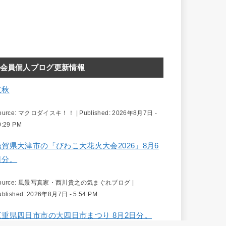
会員個人ブログ更新情報
立秋
ource:
マクロダイスキ！！
|
Published:
2026年8月7日 -
0:29 PM
滋賀県大津市の「びわこ大花火大会2026」8月6
日分。
ource:
風景写真家・西川貴之の気まぐれブログ
|
ublished:
2026年8月7日 - 5:54 PM
三重県四日市市の大四日市まつり 8月2日分。