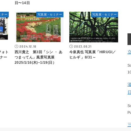
日〜14日
ミナー
写真展・セミナー
写真展・セミナー
2024.12.18
2023.08.31
フォト
西川貴之 第3回「シン ・ あ
今泉真也 写真展「HIRUGI／
ナー
つまってん」風景写真展
ヒルギ 」8/31～
2025/1/16(木)~1/19(日）
S
1
S
P