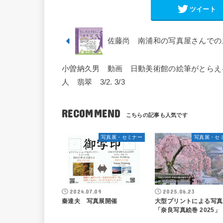
ツイート
佐藤尚 南浦和の写真屋さんでの
小曽納久男 動画 日動美術館の絵筆がとらえ
人 翡翠 3/2. 3/3
RECOMMEND
写真展・セミナー
写真展・セ
2024.07.09
2025.06.23
秦達夫 写真展開催
大型プリントによる写真
「奈良写真絵巻 2025」