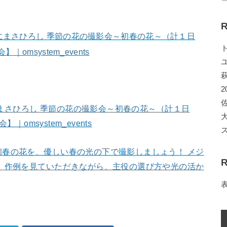
R
2
くにまさひろし 季節の花の撮影会～初春の花～（計１日
｜omsystem_events
春の花を、優しい春の光の下で撮影しましょう！ メジ
R
 作例を見ていただきながら、主役の選び方や光の活か