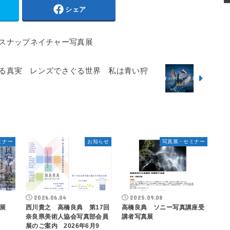
シェア
スナップネイチャー写真展
る真実 レンズでさぐる世界 私は青い狩
ミナー
お知らせ
写真展・セミナー
2026.06.04
2025.09.08
展
西川貴之 高橋良典 第17回
高橋良典 ソニー写真講座受
奈良県美術人協会写真部会員
講者写真展
展のご案内 2026年6月9