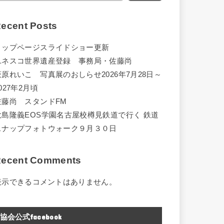
ecent Posts
トップページスライドショー更新
ユネスコ世界遺産登録 事務局・佐藤尚
萩原れいこ 写真展のおしらせ2026年7月28日～
027年2月頃
佐藤尚 スタンドFM
大島隆義EOS学園名古屋校樽見鉄道で行く 鉄道
スナップフォトウォーク９月３０日
ecent Comments
表示できるコメントはありません。
協会公式facebook