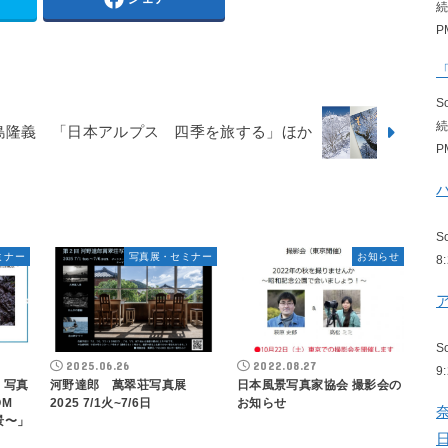
P
S
島隆義 「日本アルプス 四季を旅する」ほか
P
S
ミナー
写真展・セミナー
お知らせ
8
S
2025.06.26
2022.08.27
9
）写真
河野達郎 萬翠荘写真展
日本風景写真家協会 撮影会の
OM
2025 7/1火~7/6日
お知らせ
景〜」