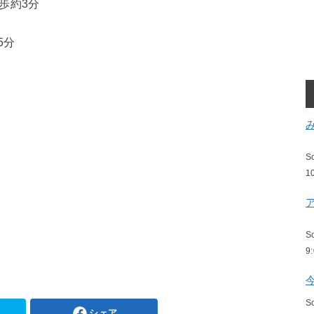
歩約3分
5分
S
1
S
9
S
シェア