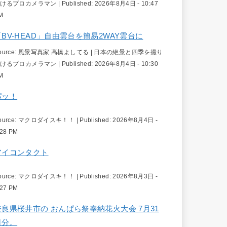
続けるプロカメラマン
|
Published:
2026年8月4日 - 10:47
M
「BV-HEAD」自由雲台を簡易2WAY雲台に
ource:
風景写真家 高橋よしてる | 日本の絶景と四季を撮り
続けるプロカメラマン
|
Published:
2026年8月4日 - 10:30
M
パッ！
ource:
マクロダイスキ！！
|
Published:
2026年8月4日 -
:28 PM
アイコンタクト
ource:
マクロダイスキ！！
|
Published:
2026年8月3日 -
:27 PM
奈良県桜井市の おんぱら祭奉納花火大会 7月31
日分。