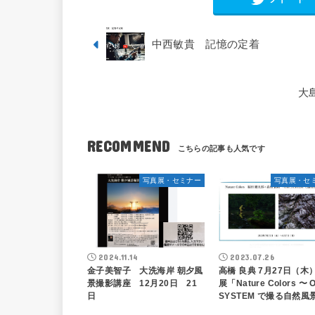
中西敏貴 記憶の定着
大
RECOMMEND
写真展・セミナー
写真展・セ
2024.11.14
2023.07.26
金子美智子 大洗海岸 朝夕風
高橋 良典 7月27日（木
景撮影講座 12月20日 21
展「Nature Colors 〜 
日
SYSTEM で撮る自然風