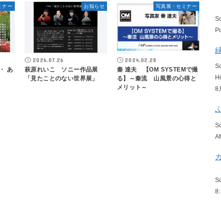
ミナー
お知らせ
写真展・セミナー
S
P
2026.07.26
2024.02.28
S
・ あ
萩原れいこ ソニー作品展
秦 達夫 【OM SYSTEMで撮
H
展
「見たことのない世界展」
る】～秦流 山風景の心得と
）
メリット～
8
S
A
S
8