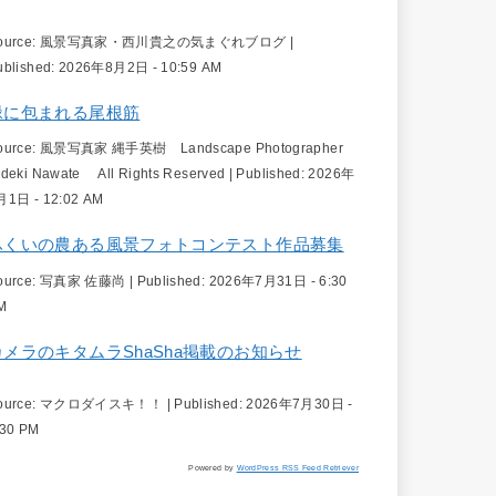
ource:
風景写真家・西川貴之の気まぐれブログ
|
ublished:
2026年8月2日 - 10:59 AM
緑に包まれる尾根筋
ource:
風景写真家 縄手英樹 Landscape Photographer
ideki Nawate All Rights Reserved
|
Published:
2026年
月1日 - 12:02 AM
ふくいの農ある風景フォトコンテスト作品募集
ource:
写真家 佐藤尚
|
Published:
2026年7月31日 - 6:30
M
カメラのキタムラShaSha掲載のお知らせ
ource:
マクロダイスキ！！
|
Published:
2026年7月30日 -
:30 PM
Powered by
WordPress RSS Feed Retriever