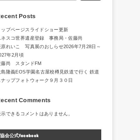
ecent Posts
トップページスライドショー更新
ユネスコ世界遺産登録 事務局・佐藤尚
萩原れいこ 写真展のおしらせ2026年7月28日～
027年2月頃
佐藤尚 スタンドFM
大島隆義EOS学園名古屋校樽見鉄道で行く 鉄道
スナップフォトウォーク９月３０日
ecent Comments
表示できるコメントはありません。
協会公式facebook