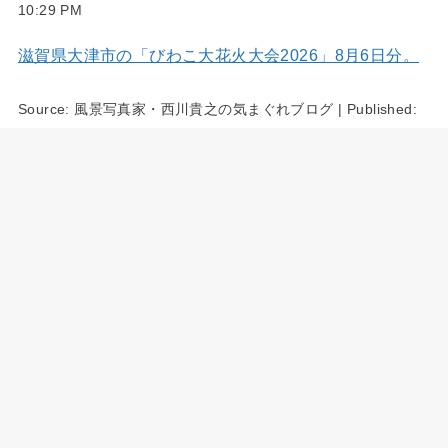
10:29 PM
滋賀県大津市の「びわこ大花火大会2026」8月6日分。
Source:
風景写真家・西川貴之の気まぐれブログ
|
Published:
2026年8月7日 - 5:54 PM
三重県四日市市の大四日市まつり 8月2日分。
Source:
風景写真家・西川貴之の気まぐれブログ
|
Published:
2026年8月7日 - 3:40 PM
み～つけた～♪
Source:
マクロダイスキ！！
|
Published:
2026年8月6日 -
10:03 PM
アーカイブ動画公開のお知らせ！