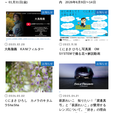
～ 01月31日(金)
内 2026年6月9日〜14日
お知らせ
お知らせ
2025.03.28
2023.11.10
大島隆義 KANIフィルター
くにまさ ひろし写真展 OM
SYSTEMで撮る花々解説動画
お知らせ
お知らせ
2026.05.02
2025.04.21
くにまさ ひろし カメラのキタム
萩原れいこ 知りたい！「渡邉真
ラShaSha
弓」と「萩原れいこ」が愛用する
レンズについて。「好き」の理由