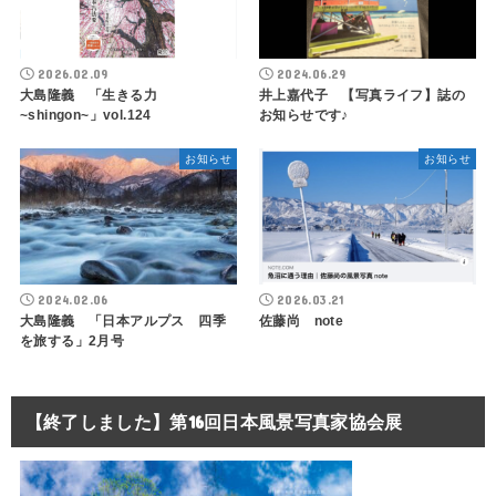
2026.02.09
2024.06.29
大島隆義 「生きる力
井上嘉代子 【写真ライフ】誌の
~shingon~」vol.124
お知らせです♪
お知らせ
お知らせ
2024.02.06
2026.03.21
大島隆義 「日本アルプス 四季
佐藤尚 note
を旅する」2月号
【終了しました】第16回日本風景写真家協会展