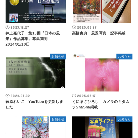
2023.12.27
2025.08.27
井上嘉代子 第13回『日本の風
高橋良典 風景写真 記事掲載
景』作品募集。募集期間
2024/01/10日
お知らせ
お知らせ
2026.07.02
2025.08.17
萩原れいこ YouTubeを更新しま
くにまさひろし カメラのキタム
した
ラShaSha掲載
お知らせ
お知らせ