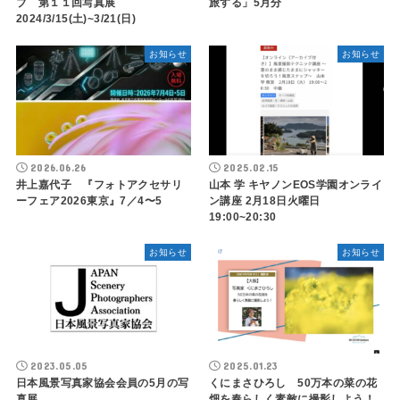
ブ 第１１回写真展
旅する」5月分
2024/3/15(土)~3/21(日)
お知らせ
お知らせ
2026.06.26
2025.02.15
井上嘉代子 『フォトアクセサリ
山本 学 キヤノンEOS学園オンライ
ーフェア2026東京』7／4〜5
ン講座 2月18日火曜日
19:00~20:30
お知らせ
お知らせ
2023.05.05
2025.01.23
日本風景写真家協会会員の5月の写
くにまさひろし 50万本の菜の花
真展
畑を春らしく素敵に撮影しよう！