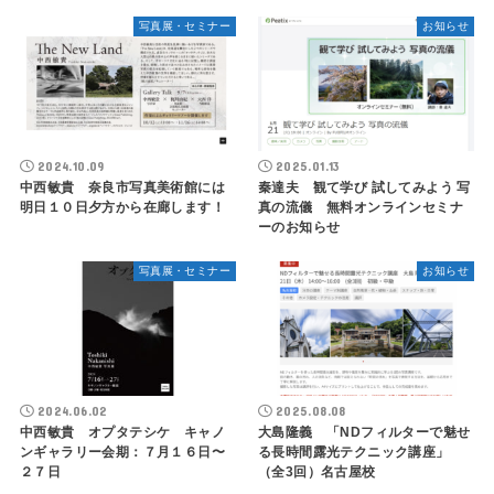
写真展・セミナー
お知らせ
2024.10.09
2025.01.13
中西敏貴 奈良市写真美術館には
秦達夫 観て学び 試してみよう 写
明日１０日夕方から在廊します！
真の流儀 無料オンラインセミナ
ーのお知らせ
写真展・セミナー
お知らせ
2024.06.02
2025.08.08
中西敏貴 オプタテシケ キャノ
大島隆義 「NDフィルターで魅せ
ンギャラリー会期：７月１６日〜
る長時間露光テクニック講座」
２７日
（全3回）名古屋校