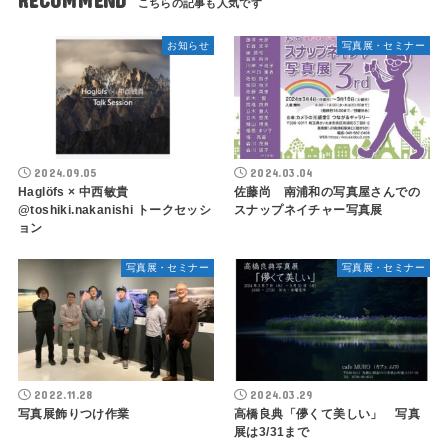
RECOMMEND
お知らせ
写真展・セミナー
2024.09.05
2024.03.04
Haglöfs × 中西敏貴
佐藤尚 南浦和の写真屋さんでの
@toshiki.nakanishi トークセッシ
スナップネイチャー写真展
ョン
写真展・セミナー
写真展・セミナー
2022.11.28
2024.03.29
写真展飾りつけ作業
高橋良典「儚くて美しい」 写真
展は3/31まで