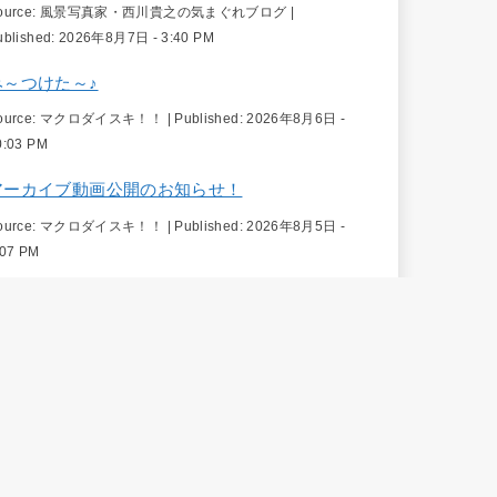
ource:
風景写真家・西川貴之の気まぐれブログ
|
ublished:
2026年8月7日 - 3:40 PM
み～つけた～♪
ource:
マクロダイスキ！！
|
Published:
2026年8月6日 -
0:03 PM
アーカイブ動画公開のお知らせ！
ource:
マクロダイスキ！！
|
Published:
2026年8月5日 -
:07 PM
今月の一枚「クリンソウ」追加
ource:
風景写真家 高橋よしてる | 日本の絶景と四季を撮り
続けるプロカメラマン
|
Published:
2026年8月4日 - 10:47
M
「BV-HEAD」自由雲台を簡易2WAY雲台に
ource:
風景写真家 高橋よしてる | 日本の絶景と四季を撮り
続けるプロカメラマン
|
Published:
2026年8月4日 - 10:30