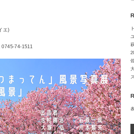
R
イエ)
5-74-1511
2
R