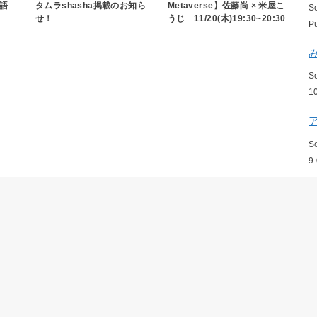
語
タムラshasha掲載のお知ら
Metaverse】佐藤尚 × 米屋こ
S
せ！
うじ 11/20(木)19:30~20:30
P
S
1
S
9
S
P
S