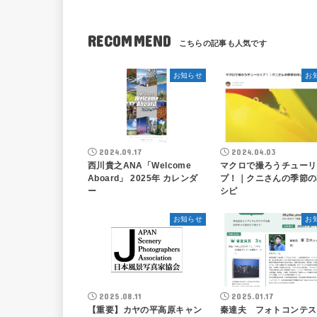
RECOMMEND
お知らせ
お
2024.09.17
2024.04.03
西川貴之ANA「Welcome
マクロで撮ろうチューリ
Aboard」 2025年 カレンダ
プ！｜クニさんの季節の
ー
シピ
お知らせ
お
2025.08.11
2025.01.17
【重要】カヤの平高原キャン
秦達夫 フォトコンテス