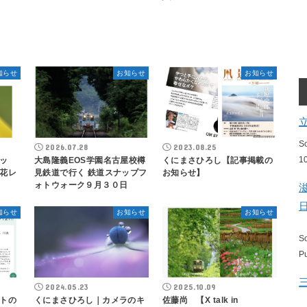
知らせ
お知らせ
お知らせ
S
2026.07.28
2023.08.25
1
ッ
大島隆義EOS学園名古屋校樽
くにまさひろし【記事掲載の
花レ
見鉄道で行く 鉄道スナップフ
お知らせ】
ォトウォーク９月３０日
知らせ
お知らせ
お知らせ
S
P
2024.05.23
2025.10.09
トの
くにまさひろし｜カメラのキ
佐藤尚 【X talk in