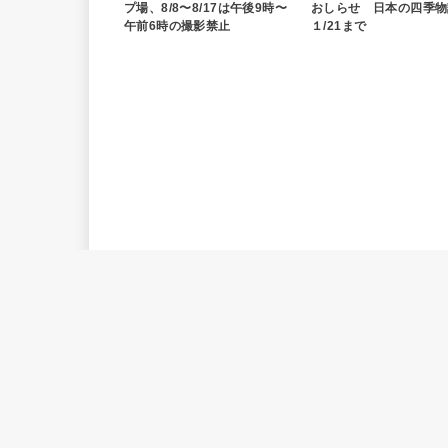
プ場、8/8〜8/17は午後9時〜
おしらせ 日本の四季物
午前6時の撮影禁止
１/21まで