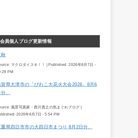
会員個人ブログ更新情報
立秋
ource:
マクロダイスキ！！
|
Published:
2026年8月7日 -
0:29 PM
滋賀県大津市の「びわこ大花火大会2026」8月6
日分。
ource:
風景写真家・西川貴之の気まぐれブログ
|
ublished:
2026年8月7日 - 5:54 PM
三重県四日市市の大四日市まつり 8月2日分。