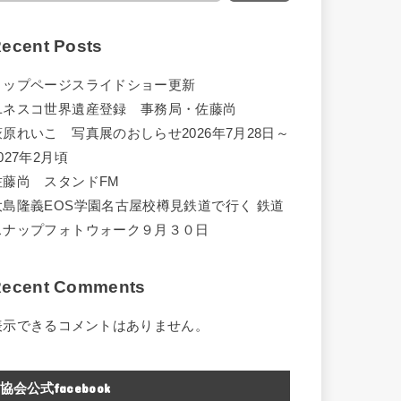
ecent Posts
トップページスライドショー更新
ユネスコ世界遺産登録 事務局・佐藤尚
萩原れいこ 写真展のおしらせ2026年7月28日～
027年2月頃
佐藤尚 スタンドFM
大島隆義EOS学園名古屋校樽見鉄道で行く 鉄道
スナップフォトウォーク９月３０日
ecent Comments
表示できるコメントはありません。
協会公式facebook