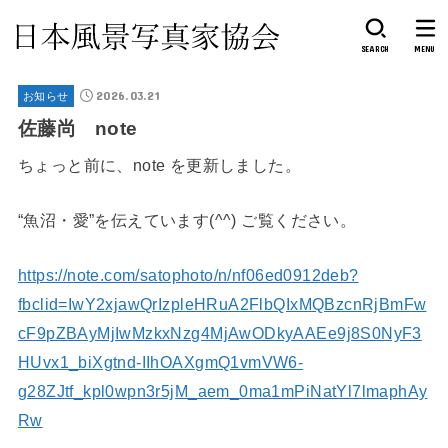
SEARCH
MENU
2026.03.21
お知らせ
佐藤尚 note
ちょっと前に、note を更新しました。
“魚沼・愛”を伝えています(^^) ご覧ください。
https://note.com/satophoto/n/nf06ed0912deb?
fbclid=IwY2xjawQrIzpleHRuA2FlbQIxMQBzcnRjBmFw
cF9pZBAyMjIwMzkxNzg4MjAwODkyAAEe9j8S0NyF3
HUvx1_biXgtnd-IIhOAXgmQ1vmVW6-
g28ZJtf_kpl0wpn3r5jM_aem_0ma1mPiNatYl7lmaphAy
Rw