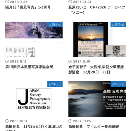
2024.12.23
2026.03.03
隔月刊『風景写真』1-2月号
萩原れいこ CP+2026 アーカイブ
（ソニー)
お知らせ
お知らせ
2022.11.12
2024.12.10
第15回日本風景写真家協会展
金子美智子 大洗海岸 朝夕風景撮
影講座 12月20日 21日
お知らせ
お知らせ
2025.10.31
2024.01.25
高橋良典 11/2(日)に行う葛城山の
高橋良典 フィルター動画解説