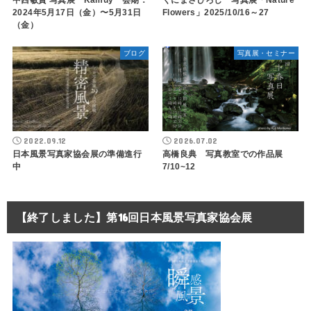
中西敏貴 写真展 Kamuy 会期：
くにまさひろし 写真展「Nature
2024年5月17日（金）〜5月31日
Flowers」2025/10/16～27
（金）
ブログ
写真展・セミナー
2022.09.12
2026.07.02
日本風景写真家協会展の準備進行
高橋良典 写真教室での作品展
中
7/10~12
【終了しました】第16回日本風景写真家協会展