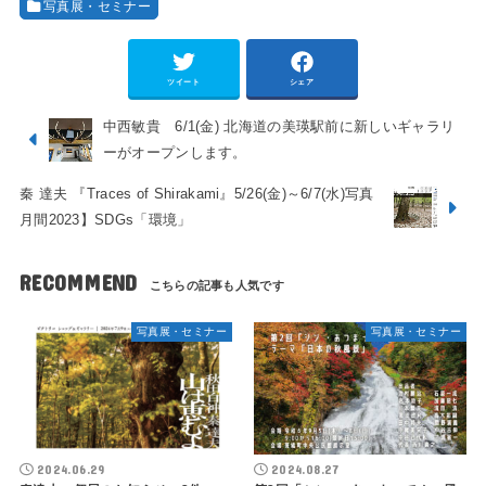
写真展・セミナー
ツイート
シェア
中西敏貴 6/1(金) 北海道の美瑛駅前に新しいギャラリ
ーがオープンします。
秦 達夫 『Traces of Shirakami』5/26(金)～6/7(水)写真
月間2023】SDGs「環境」
RECOMMEND
写真展・セミナー
写真展・セミナー
2024.06.29
2024.08.27