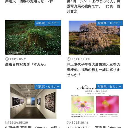
秦達夫 個展のお知らせ 2件
第2回「シン ・ あつまってん」風
景写真展の案内です。 代表 西
川貴之
写真展・セミナー
写真展・セミナー
2023.05.11
2024.02.28
高橋良典写真展『すみか』
井上嘉代子早春の裏磐梯と三春の
滝桜他、福島の桜を一緒に巡りま
せんか？
写真展・セミナー
写真展・セミナー
2024.05.20
2025.10.16